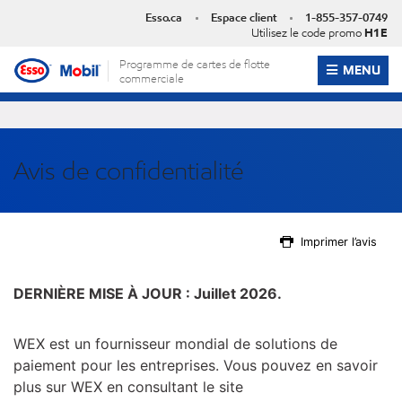
Skip
Esso.ca
Espace client
1-855-357-0749
to
Utilisez le code promo
H1E
content
Programme de cartes de flotte
OPEN ME
MENU
commerciale
Avis de confidentialité
Imprimer l’avis
DERNIÈRE MISE À JOUR :
Juillet
2026.
WEX est un fournisseur mondial de solutions de
paiement pour les entreprises. Vous pouvez en savoir
plus sur WEX en consultant le site