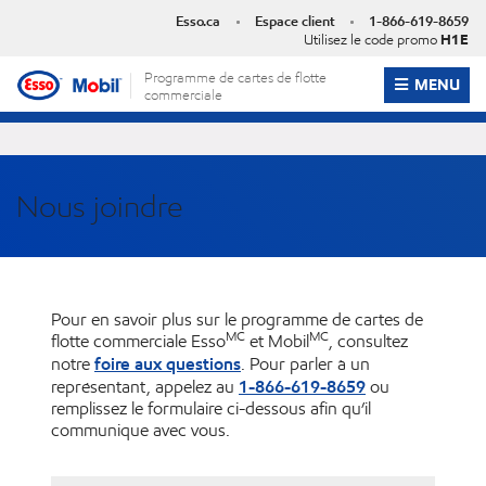
Skip
Esso.ca
Espace client
1-866-619-8659
to
Utilisez le code promo
H1E
content
Programme de cartes de flotte
OPEN ME
MENU
commerciale
Nous joindre
Pour en savoir plus sur le programme de cartes de
MC
MC
flotte commerciale Esso
et Mobil
, consultez
foire aux questions
notre
. Pour parler à un
1-866-619-8659
représentant, appelez au
ou
remplissez le formulaire ci-dessous afin qu’il
communique avec vous.