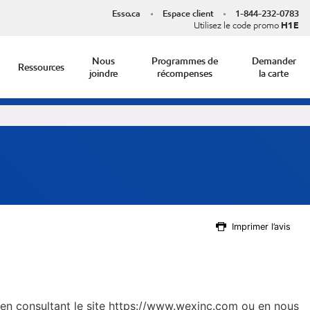
Esso.ca
Espace client
1-844-232-0783
Utilisez le code promo
H1E
Nous
Programmes de
Demander
Ressources
joindre
récompenses
la carte
Imprimer l’avis
en consultant le site
https://www.wexinc.com
ou en nous